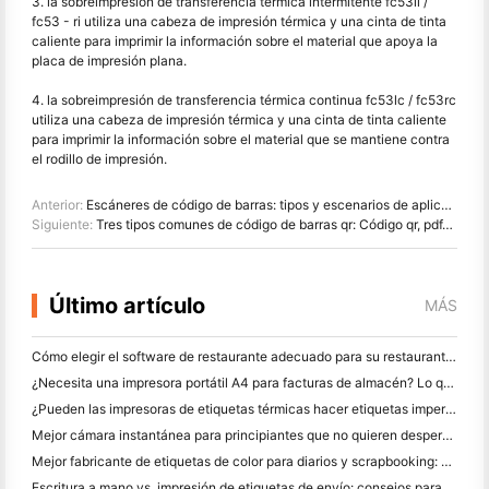
3. la sobreimpresión de transferencia térmica intermitente fc53li /
fc53 - ri utiliza una cabeza de impresión térmica y una cinta de tinta
caliente para imprimir la información sobre el material que apoya la
placa de impresión plana.
4. la sobreimpresión de transferencia térmica continua fc53lc / fc53rc
utiliza una cabeza de impresión térmica y una cinta de tinta caliente
para imprimir la información sobre el material que se mantiene contra
el rodillo de impresión.
Anterior:
Escáneres de código de barras: tipos y escenarios de aplicación de escáneres de código de barras
Siguiente:
Tres tipos comunes de código de barras qr: Código qr, pdf417, Código DM
Último artículo
MÁS
Cómo elegir el software de restaurante adecuado para su restaurante pequeño o mediano
¿Necesita una impresora portátil A4 para facturas de almacén? Lo que realmente funciona
¿Pueden las impresoras de etiquetas térmicas hacer etiquetas impermeables para productos de pequeñas empresas?
Mejor cámara instantánea para principiantes que no quieren desperdiciar papel
Mejor fabricante de etiquetas de color para diarios y scrapbooking: Añadir más color a cada página
Escritura a mano vs. impresión de etiquetas de envío: consejos para las pequeñas empresas en 2026