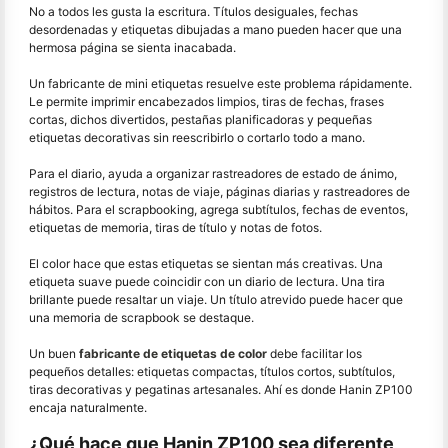
No a todos les gusta la escritura. Títulos desiguales, fechas
desordenadas y etiquetas dibujadas a mano pueden hacer que una
hermosa página se sienta inacabada.
Un fabricante de mini etiquetas resuelve este problema rápidamente.
Le permite imprimir encabezados limpios, tiras de fechas, frases
cortas, dichos divertidos, pestañas planificadoras y pequeñas
etiquetas decorativas sin reescribirlo o cortarlo todo a mano.
Para el diario, ayuda a organizar rastreadores de estado de ánimo,
registros de lectura, notas de viaje, páginas diarias y rastreadores de
hábitos. Para el scrapbooking, agrega subtítulos, fechas de eventos,
etiquetas de memoria, tiras de título y notas de fotos.
El color hace que estas etiquetas se sientan más creativas. Una
etiqueta suave puede coincidir con un diario de lectura. Una tira
brillante puede resaltar un viaje. Un título atrevido puede hacer que
una memoria de scrapbook se destaque.
Un buen
fabricante de etiquetas de color
debe facilitar los
pequeños detalles: etiquetas compactas, títulos cortos, subtítulos,
tiras decorativas y pegatinas artesanales. Ahí es donde Hanin ZP100
encaja naturalmente.
¿Qué hace que Hanin ZP100 sea diferente