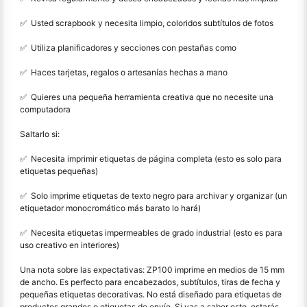
✅ ️ Usted scrapbook y necesita limpio, coloridos subtítulos de fotos
✅ ️ Utiliza planificadores y secciones con pestañas como
✅ ️ Haces tarjetas, regalos o artesanías hechas a mano
✅ ️ Quieres una pequeña herramienta creativa que no necesite una
computadora
Saltarlo si:
✅ ️ Necesita imprimir etiquetas de página completa (esto es solo para
etiquetas pequeñas)
✅ ️ Solo imprime etiquetas de texto negro para archivar y organizar (un
etiquetador monocromático más barato lo hará)
✅ ️ Necesita etiquetas impermeables de grado industrial (esto es para
uso creativo en interiores)
Una nota sobre las expectativas: ZP100 imprime en medios de 15 mm
de ancho. Es perfecto para encabezados, subtítulos, tiras de fecha y
pequeñas etiquetas decorativas. No está diseñado para etiquetas de
productos grandes o etiquetas de envío. Si vas a saber esto, estarás