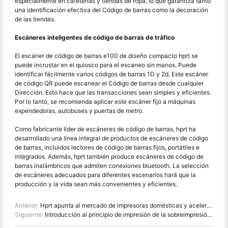
especialmente en cafeterías y tiendas de ropa, lo que garantiza tanto
una identificación efectiva del Código de barras como la decoración
de las tiendas.
Escáneres inteligentes de código de barras de tráfico
El escáner de código de barras e100 de diseño compacto hprt se
puede incrustar en el quiosco para el escaneo sin manos. Puede
identificar fácilmente varios códigos de barras 1D y 2d. Este escáner
de código QR puede escanear el Código de barras desde cualquier
Dirección. Esto hace que las transacciones sean simples y eficientes.
Por lo tanto, se recomienda aplicar este escáner fijo a máquinas
expendedoras, autobuses y puertas de metro.
Como fabricante líder de escáneres de código de barras, hprt ha
desarrollado una línea integral de productos de escáneres de código
de barras, incluidos lectores de código de barras fijos, portátiles e
integrados. Además, hprt también produce escáneres de código de
barras inalámbricos que admiten conexiones bluetooth. La selección
de escáneres adecuados para diferentes escenarios hará que la
producción y la vida sean más convenientes y eficientes.
Anterior:
Hprt apunta al mercado de impresoras domésticas y acelera la remodelación de la industria de impresoras
Siguiente:
Introducción al principio de impresión de la sobreimpresión de transferencia térmica hprt fc53