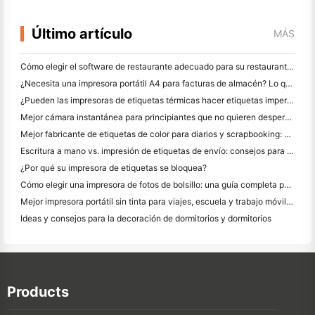
Último artículo
MÁS
Cómo elegir el software de restaurante adecuado para su restaurante pequeño o mediano
¿Necesita una impresora portátil A4 para facturas de almacén? Lo que realmente funciona
¿Pueden las impresoras de etiquetas térmicas hacer etiquetas impermeables para productos de pequeñas empresas?
Mejor cámara instantánea para principiantes que no quieren desperdiciar papel
Mejor fabricante de etiquetas de color para diarios y scrapbooking: Añadir más color a cada página
Escritura a mano vs. impresión de etiquetas de envío: consejos para las pequeñas empresas en 2026
¿Por qué su impresora de etiquetas se bloquea?
Cómo elegir una impresora de fotos de bolsillo: una guía completa para los usuarios de diario, viajes y iPhone
Mejor impresora portátil sin tinta para viajes, escuela y trabajo móvil: Hanin MT620 Pro
Ideas y consejos para la decoración de dormitorios y dormitorios
Products