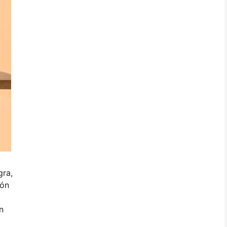
gra,
ión
n