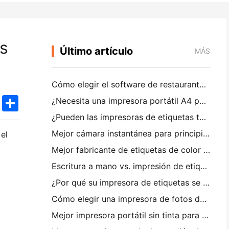
as
Último artículo
MÁS
Cómo elegir el software de restaurante adecuado para su restaurante pequeño o mediano
k
edIn
Twitter
Share
¿Necesita una impresora portátil A4 para facturas de almacén? Lo que realmente funciona
¿Pueden las impresoras de etiquetas térmicas hacer etiquetas impermeables para productos de pequeñas empresas?
Mejor cámara instantánea para principiantes que no quieren desperdiciar papel
el
Mejor fabricante de etiquetas de color para diarios y scrapbooking: Añadir más color a cada página
Escritura a mano vs. impresión de etiquetas de envío: consejos para las pequeñas empresas en 2026
¿Por qué su impresora de etiquetas se bloquea?
Cómo elegir una impresora de fotos de bolsillo: una guía completa para los usuarios de diario, viajes y iPhone
Mejor impresora portátil sin tinta para viajes, escuela y trabajo móvil: Hanin MT620 Pro