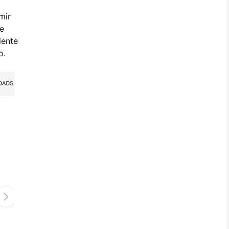
mir
de
iente
o.