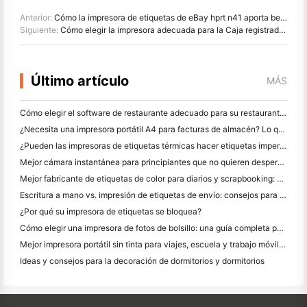
Anterior:
Cómo la impresora de etiquetas de eBay hprt n41 aporta beneficios a su negocio de eBay
Siguiente:
Cómo elegir la impresora adecuada para la Caja registradora
Último artículo
MÁS
Cómo elegir el software de restaurante adecuado para su restaurante pequeño o mediano
¿Necesita una impresora portátil A4 para facturas de almacén? Lo que realmente funciona
¿Pueden las impresoras de etiquetas térmicas hacer etiquetas impermeables para productos de pequeñas empresas?
Mejor cámara instantánea para principiantes que no quieren desperdiciar papel
Mejor fabricante de etiquetas de color para diarios y scrapbooking: Añadir más color a cada página
Escritura a mano vs. impresión de etiquetas de envío: consejos para las pequeñas empresas en 2026
¿Por qué su impresora de etiquetas se bloquea?
Cómo elegir una impresora de fotos de bolsillo: una guía completa para los usuarios de diario, viajes y iPhone
Mejor impresora portátil sin tinta para viajes, escuela y trabajo móvil: Hanin MT620 Pro
Ideas y consejos para la decoración de dormitorios y dormitorios