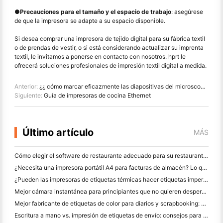
●
Precauciones para el tamaño y el espacio de trabajo
: asegúrese
de que la impresora se adapte a su espacio disponible.
Si desea comprar una impresora de tejido digital para su fábrica textil
o de prendas de vestir, o si está considerando actualizar su imprenta
textil, le invitamos a ponerse en contacto con nosotros. hprt le
ofrecerá soluciones profesionales de impresión textil digital a medida.
Anterior:
¿¿ cómo marcar eficazmente las diapositivas del microscopio?
Siguiente:
Guía de impresoras de cocina Ethernet
Último artículo
MÁS
Cómo elegir el software de restaurante adecuado para su restaurante pequeño o mediano
¿Necesita una impresora portátil A4 para facturas de almacén? Lo que realmente funciona
¿Pueden las impresoras de etiquetas térmicas hacer etiquetas impermeables para productos de pequeñas empresas?
Mejor cámara instantánea para principiantes que no quieren desperdiciar papel
Mejor fabricante de etiquetas de color para diarios y scrapbooking: Añadir más color a cada página
Escritura a mano vs. impresión de etiquetas de envío: consejos para las pequeñas empresas en 2026