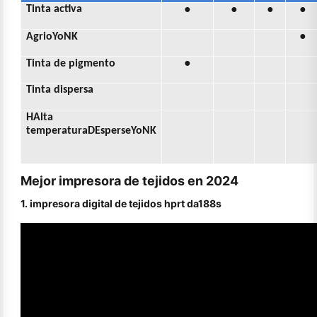
●
●
●
●
Tinta activa
●
Agrio
Yo
NK
●
Tinta de pigmento
Tinta dispersa
H
Alta
temperatura
D
Esperse
Yo
NK
Mejor impresora de tejidos en 2024
1. impresora digital de tejidos hprt da188s