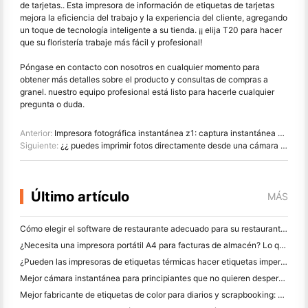
de tarjetas.. Esta impresora de información de etiquetas de tarjetas
mejora la eficiencia del trabajo y la experiencia del cliente, agregando
un toque de tecnología inteligente a su tienda. ¡¡ elija T20 para hacer
que su floristería trabaje más fácil y profesional!
Póngase en contacto con nosotros en cualquier momento para
obtener más detalles sobre el producto y consultas de compras a
granel. nuestro equipo profesional está listo para hacerle cualquier
pregunta o duda.
Anterior:
Impresora fotográfica instantánea z1: captura instantánea y aprecia tu memoria
Siguiente:
¿¿ puedes imprimir fotos directamente desde una cámara digital?
Último artículo
MÁS
Cómo elegir el software de restaurante adecuado para su restaurante pequeño o mediano
¿Necesita una impresora portátil A4 para facturas de almacén? Lo que realmente funciona
¿Pueden las impresoras de etiquetas térmicas hacer etiquetas impermeables para productos de pequeñas empresas?
Mejor cámara instantánea para principiantes que no quieren desperdiciar papel
Mejor fabricante de etiquetas de color para diarios y scrapbooking: Añadir más color a cada página