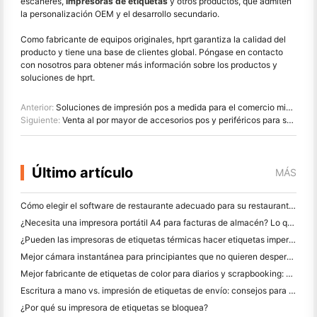
escáneres,
impresoras de etiquetas
y otros productos, que admiten
la personalización OEM y el desarrollo secundario.
Como fabricante de equipos originales, hprt garantiza la calidad del
producto y tiene una base de clientes global. Póngase en contacto
con nosotros para obtener más información sobre los productos y
soluciones de hprt.
Anterior:
Soluciones de impresión pos a medida para el comercio minorista, la hostelería y el sector sanitario
Siguiente:
Venta al por mayor de accesorios pos y periféricos para su empresa
Último artículo
MÁS
Cómo elegir el software de restaurante adecuado para su restaurante pequeño o mediano
¿Necesita una impresora portátil A4 para facturas de almacén? Lo que realmente funciona
¿Pueden las impresoras de etiquetas térmicas hacer etiquetas impermeables para productos de pequeñas empresas?
Mejor cámara instantánea para principiantes que no quieren desperdiciar papel
Mejor fabricante de etiquetas de color para diarios y scrapbooking: Añadir más color a cada página
Escritura a mano vs. impresión de etiquetas de envío: consejos para las pequeñas empresas en 2026
¿Por qué su impresora de etiquetas se bloquea?