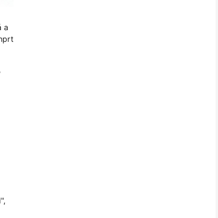
á a
hprt
r
",