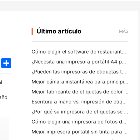
Último artículo
MÁS
Cómo elegir el software de restaurante adecuado para su restaurante pequeño o mediano
k
edIn
Twitter
Share
¿Necesita una impresora portátil A4 para facturas de almacén? Lo que realmente funciona
¿Pueden las impresoras de etiquetas térmicas hacer etiquetas impermeables para productos de pequeñas empresas?
Mejor cámara instantánea para principiantes que no quieren desperdiciar papel
l
Mejor fabricante de etiquetas de color para diarios y scrapbooking: Añadir más color a cada página
maño
Escritura a mano vs. impresión de etiquetas de envío: consejos para las pequeñas empresas en 2026
¿Por qué su impresora de etiquetas se bloquea?
Cómo elegir una impresora de fotos de bolsillo: una guía completa para los usuarios de diario, viajes y iPhone
Mejor impresora portátil sin tinta para viajes, escuela y trabajo móvil: Hanin MT620 Pro