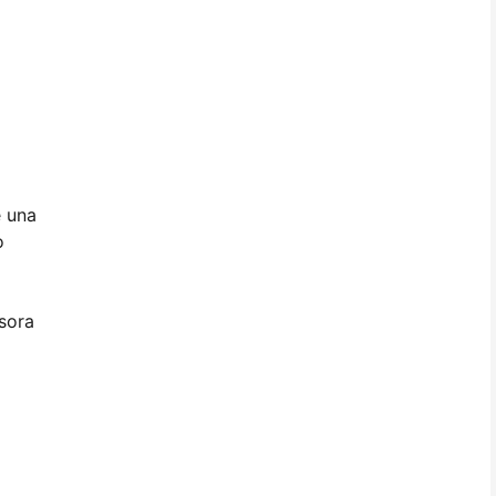
e una
o
esora