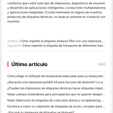
confianza que cubre todo tipo de impresoras, dispositivos de escaneo
y desarrollo de aplicaciones inteligentes, conductores multiplataforma
y aplicaciones integradas. Si está interesado en alguno de nuestros
productos de etiquetas térmicas, no dude en ponerse en contacto con
nosotros.
Anterior:
Cómo imprimir la etiqueta Amazon FBA con una impresora de etiqueta térmica
Siguiente:
Cómo imprimir la etiqueta de transporte de diferentes transportistas logísticos
Último artículo
MÁS
Cómo elegir el software de restaurante adecuado para su restaurante pequeño o mediano
¿Necesita una impresora portátil A4 para facturas de almacén? Lo que realmente funciona
¿Pueden las impresoras de etiquetas térmicas hacer etiquetas impermeables para productos de pequeñas empresas?
Mejor cámara instantánea para principiantes que no quieren desperdiciar papel
Mejor fabricante de etiquetas de color para diarios y scrapbooking: Añadir más color a cada página
Escritura a mano vs. impresión de etiquetas de envío: consejos para las pequeñas empresas en 2026
¿Por qué su impresora de etiquetas se bloquea?