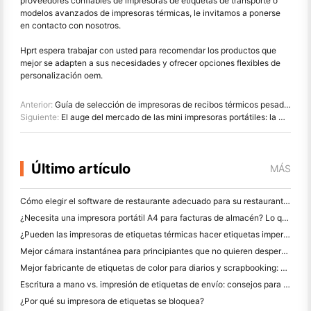
proveedores confiables de impresoras de etiquetas de transporte o
modelos avanzados de impresoras térmicas, le invitamos a ponerse
en contacto con nosotros.
Hprt espera trabajar con usted para recomendar los productos que
mejor se adapten a sus necesidades y ofrecer opciones flexibles de
personalización oem.
Anterior:
Guía de selección de impresoras de recibos térmicos pesados y confiables
Siguiente:
El auge del mercado de las mini impresoras portátiles: la mina de oro de la temporada de regreso a la escuela
Último artículo
MÁS
Cómo elegir el software de restaurante adecuado para su restaurante pequeño o mediano
¿Necesita una impresora portátil A4 para facturas de almacén? Lo que realmente funciona
¿Pueden las impresoras de etiquetas térmicas hacer etiquetas impermeables para productos de pequeñas empresas?
Mejor cámara instantánea para principiantes que no quieren desperdiciar papel
Mejor fabricante de etiquetas de color para diarios y scrapbooking: Añadir más color a cada página
Escritura a mano vs. impresión de etiquetas de envío: consejos para las pequeñas empresas en 2026
¿Por qué su impresora de etiquetas se bloquea?