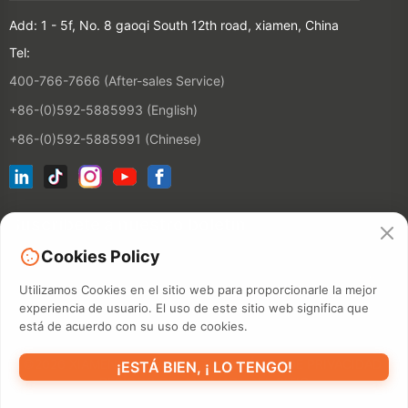
Add: 1 - 5f, No. 8 gaoqi South 12th road, xiamen, China
Tel:
400-766-7666 (After-sales Service)
+86-(0)592-5885993 (English)
+86-(0)592-5885991 (Chinese)
Suscríbete a nuestro boletín
Cookies Policy
Contactos
Utilizamos Cookies en el sitio web para proporcionarle la mejor
experiencia de usuario. El uso de este sitio web significa que
está de acuerdo con su uso de cookies.
©2026 XIAMEN HANIN CO., LTD.
POLÍTICA DE PRIVACIDAD
¡ESTÁ BIEN, ¡ LO TENGO!
PERÍODO DE USO
MAPA DEL SITIO