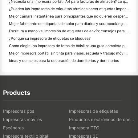
¿Necesita una impresora portátil A4 para facturas de almacén? Lo que realmente funciona
¿Pueden las impresoras de etiquetas térmicas hacer etiquetas impermeables para productos de pequeñas empresas?
Mejor cámara instantánea para principiantes que no quieren desperdiciar papel
Mejor fabricante de etiquetas de color para diarios y scrapbooking: Añadir más color a cada página
Escritura a mano vs. impresión de etiquetas de envío: consejos para las pequeñas empresas en 2026
¿Por qué su impresora de etiquetas se bloquea?
Cómo elegir una impresora de fotos de bolsillo: una guía completa para los usuarios de diario, viajes y iPhone
Mejor impresora portátil sin tinta para viajes, escuela y trabajo móvil: Hanin MT620 Pro
Ideas y consejos para la decoración de dormitorios y dormitorios
Products
Impresoras pos
Impresoras de etiquetas
Impresoras móviles
Productos electrónicos de consumo
Escáneres
Impresora TTO
Impresora textil digital
Impresoras 3D