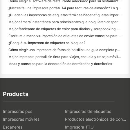
Cómo elegir el software de restaurante adecuado para su restaurante pequeño o mediano
¿Necesita una impresora portátil A4 para facturas de almacén? Lo que realmente funciona
¿Pueden las impresoras de etiquetas térmicas hacer etiquetas impermeables para productos de pequeñas empresas?
Mejor cámara instantánea para principiantes que no quieren desperdiciar papel
Mejor fabricante de etiquetas de color para diarios y scrapbooking: Añadir más color a cada página
Escritura a mano vs. impresión de etiquetas de envío: consejos para las pequeñas empresas en 2026
¿Por qué su impresora de etiquetas se bloquea?
Cómo elegir una impresora de fotos de bolsillo: una guía completa para los usuarios de diario, viajes y iPhone
Mejor impresora portátil sin tinta para viajes, escuela y trabajo móvil: Hanin MT620 Pro
Ideas y consejos para la decoración de dormitorios y dormitorios
Products
Impresoras pos
Impresoras de etiquetas
Impresoras móviles
Productos electrónicos de consumo
Escáneres
Impresora TTO