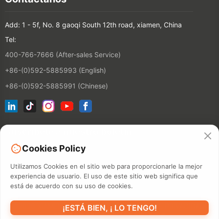
Add: 1 - 5f, No. 8 gaoqi South 12th road, xiamen, China
Tel:
400-766-7666 (After-sales Service)
+86-(0)592-5885993 (English)
+86-(0)592-5885991 (Chinese)
Suscríbete a nuestro boletín
Cookies Policy
Contactos
Utilizamos Cookies en el sitio web para proporcionarle la mejor
experiencia de usuario. El uso de este sitio web significa que
está de acuerdo con su uso de cookies.
©2026 XIAMEN HANIN CO., LTD.
POLÍTICA DE PRIVACIDAD
¡ESTÁ BIEN, ¡ LO TENGO!
PERÍODO DE USO
MAPA DEL SITIO