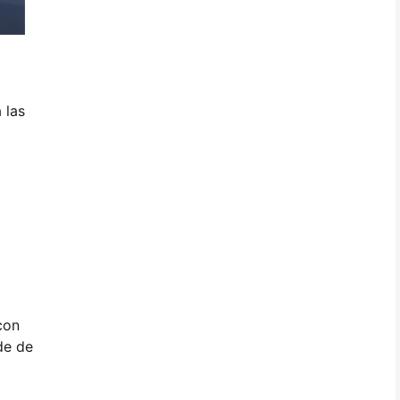
 las
con
de de