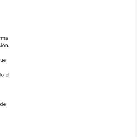
orma
ción.
que
do el
 de