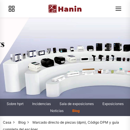
Sobre hprt
Incidencias
Sala de exposiciones
Exposiciones
Noticias
Blog
Casa
Blog
Marcado directo de piezas (dpm), Código DPM y guía
completa del escáner