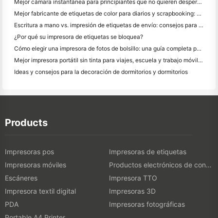
Mejor cámara instantánea para principiantes que no quieren desperdiciar papel
Mejor fabricante de etiquetas de color para diarios y scrapbooking: Añadir más color a cada página
Escritura a mano vs. impresión de etiquetas de envío: consejos para las pequeñas empresas en 2026
¿Por qué su impresora de etiquetas se bloquea?
Cómo elegir una impresora de fotos de bolsillo: una guía completa para los usuarios de diario, viajes y iPhone
Mejor impresora portátil sin tinta para viajes, escuela y trabajo móvil: Hanin MT620 Pro
Ideas y consejos para la decoración de dormitorios y dormitorios
Products
Impresoras pos
Impresoras de etiquetas
Impresoras móviles
Productos electrónicos de consumo
Escáneres
Impresora TTO
Impresora textil digital
Impresoras 3D
PDA
Impresoras fotográficas
Portable A4 Printer