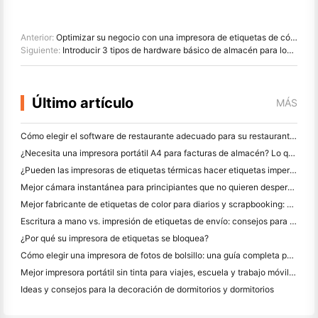
Anterior:
Optimizar su negocio con una impresora de etiquetas de código qr: una guía completa
Siguiente:
Introducir 3 tipos de hardware básico de almacén para lograr una operación excelente
Último artículo
MÁS
Cómo elegir el software de restaurante adecuado para su restaurante pequeño o mediano
¿Necesita una impresora portátil A4 para facturas de almacén? Lo que realmente funciona
¿Pueden las impresoras de etiquetas térmicas hacer etiquetas impermeables para productos de pequeñas empresas?
Mejor cámara instantánea para principiantes que no quieren desperdiciar papel
Mejor fabricante de etiquetas de color para diarios y scrapbooking: Añadir más color a cada página
Escritura a mano vs. impresión de etiquetas de envío: consejos para las pequeñas empresas en 2026
¿Por qué su impresora de etiquetas se bloquea?
Cómo elegir una impresora de fotos de bolsillo: una guía completa para los usuarios de diario, viajes y iPhone
Mejor impresora portátil sin tinta para viajes, escuela y trabajo móvil: Hanin MT620 Pro
Ideas y consejos para la decoración de dormitorios y dormitorios