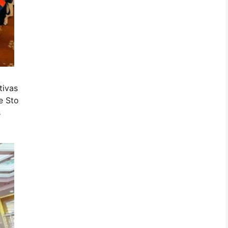
tivas
e Sto
s