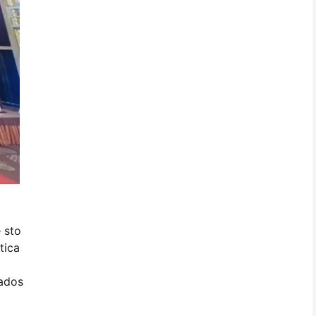
 sto
tica
gados