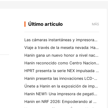
Último artículo
MÁS
Las cámaras instantáneas y impresoras fotográficas portátiles de Hanin atraen un gran interés en IEAE Shenzhen 2026
Viaje a través de la meseta nevada: Hanin trae programas de educación en fotografía a los niños de Qamdo
Hanin gana un nuevo honor a nivel nacional: nombrado "2026 Hecho en China · Marca de confianza por los consumidores"
Hanin reconocido como Centro Nacional de Tecnología Empresarial para el Liderazgo en Innovación
HPRT presenta la serie NEX impulsada por IA para el comercio minorista inteligente en CHINASHOP 2026
Hanin presenta las innovaciones LCD-L298 y SJF para la impresión 3D industrial en TCT Asia 2026
Únete a Hanin en la exposición de impresión 3D TCT Asia 2026
Hanin NEW1: Una impresora de pegatinas portátil llega a las tiendas LOFT de Japón
Hanin en NRF 2026: Empoderando al minorista con soluciones de impresión inteligentes de escenario completo