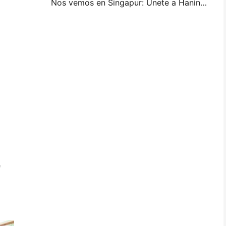
Nos vemos en Singapur: Únete a Hanin en ITMA ASIA 2025 para ser testigo de la última tecnología de impresión digital
e