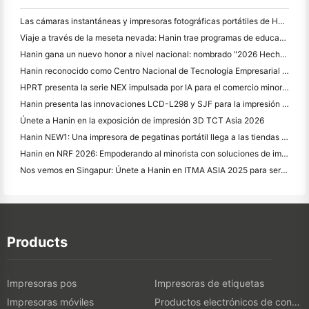
Las cámaras instantáneas y impresoras fotográficas portátiles de Hanin atraen un gran interés en IEAE Shenzhen 2026
Viaje a través de la meseta nevada: Hanin trae programas de educación en fotografía a los niños de Qamdo
Hanin gana un nuevo honor a nivel nacional: nombrado "2026 Hecho en China · Marca de confianza por los consumidores"
Hanin reconocido como Centro Nacional de Tecnología Empresarial para el Liderazgo en Innovación
HPRT presenta la serie NEX impulsada por IA para el comercio minorista inteligente en CHINASHOP 2026
Hanin presenta las innovaciones LCD-L298 y SJF para la impresión 3D industrial en TCT Asia 2026
Únete a Hanin en la exposición de impresión 3D TCT Asia 2026
Hanin NEW1: Una impresora de pegatinas portátil llega a las tiendas LOFT de Japón
Hanin en NRF 2026: Empoderando al minorista con soluciones de impresión inteligentes de escenario completo
Nos vemos en Singapur: Únete a Hanin en ITMA ASIA 2025 para ser testigo de la última tecnología de impresión digital
Products
Impresoras pos
Impresoras de etiquetas
Impresoras móviles
Productos electrónicos de consumo