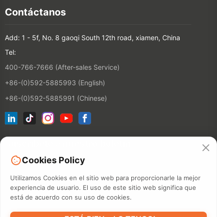
Contáctanos
Add: 1 - 5f, No. 8 gaoqi South 12th road, xiamen, China
Tel:
400-766-7666 (After-sales Service)
+86-(0)592-5885993 (English)
+86-(0)592-5885991 (Chinese)
Suscríbete a nuestro boletín
Cookies Policy
Contactos
Utilizamos Cookies en el sitio web para proporcionarle la mejor
experiencia de usuario. El uso de este sitio web significa que
está de acuerdo con su uso de cookies.