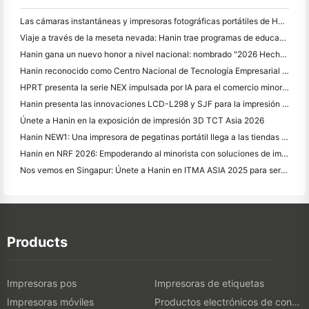
Las cámaras instantáneas y impresoras fotográficas portátiles de Hanin atraen un gran interés en IEAE Shenzhen 2026
Viaje a través de la meseta nevada: Hanin trae programas de educación en fotografía a los niños de Qamdo
Hanin gana un nuevo honor a nivel nacional: nombrado "2026 Hecho en China · Marca de confianza por los consumidores"
Hanin reconocido como Centro Nacional de Tecnología Empresarial para el Liderazgo en Innovación
HPRT presenta la serie NEX impulsada por IA para el comercio minorista inteligente en CHINASHOP 2026
Hanin presenta las innovaciones LCD-L298 y SJF para la impresión 3D industrial en TCT Asia 2026
Únete a Hanin en la exposición de impresión 3D TCT Asia 2026
Hanin NEW1: Una impresora de pegatinas portátil llega a las tiendas LOFT de Japón
Hanin en NRF 2026: Empoderando al minorista con soluciones de impresión inteligentes de escenario completo
Nos vemos en Singapur: Únete a Hanin en ITMA ASIA 2025 para ser testigo de la última tecnología de impresión digital
Products
Impresoras pos
Impresoras de etiquetas
Impresoras móviles
Productos electrónicos de consumo