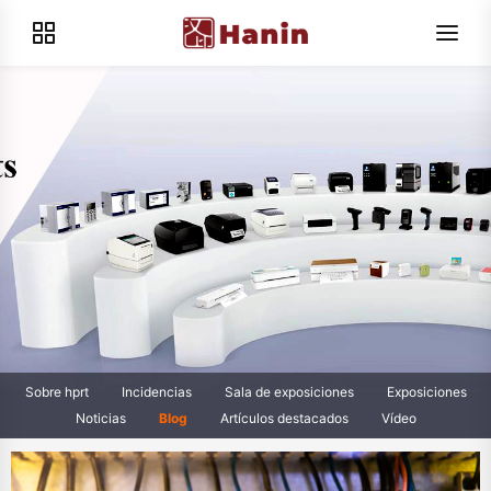
Sobre hprt
Incidencias
Sala de exposiciones
Exposiciones
Noticias
Blog
Artículos destacados
Vídeo