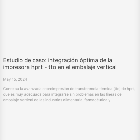
Estudio de caso: integración óptima de la
impresora hprt - tto en el embalaje vertical
May 15, 2024
Conozca la avanzada sobreimpresión de transferencia térmica (tto) de hprt,
que es muy adecuada para integrarse sin problemas en las líneas de
embalaje vertical de las industrias alimentaria, farmacéutica y
manufacturera. Utilice nuestra máquina tto de alta calidad y multifuncional
para mejorar la eficiencia de su embalaje.