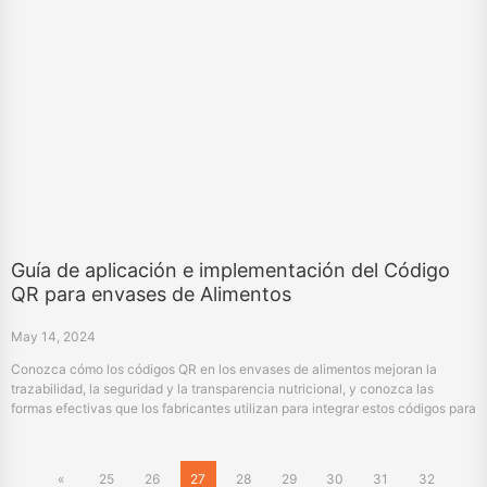
Guía de aplicación e implementación del Código
QR para envases de Alimentos
May 14, 2024
Conozca cómo los códigos QR en los envases de alimentos mejoran la
trazabilidad, la seguridad y la transparencia nutricional, y conozca las
formas efectivas que los fabricantes utilizan para integrar estos códigos para
mejorar la interacción del consumidor y la información del producto.
«
25
26
27
28
29
30
31
32
33
34
»
Products