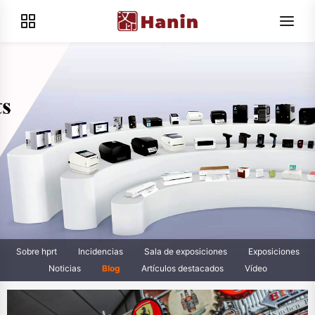
Sobre hprt
Incidencias
Sala de exposiciones
Exposiciones
Noticias
Blog
Artículos destacados
Vídeo