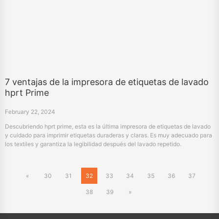
7 ventajas de la impresora de etiquetas de lavado
hprt Prime
February 22, 2024
Descubriendo hprt prime, esta es la última impresora de etiquetas de lavado
y cuidado para imprimir etiquetas duraderas y claras. Es muy adecuado para
los textiles y garantiza la legibilidad después del lavado repetido.
«
30
31
32
33
34
35
36
37
38
39
»
Products