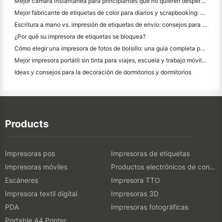
Mejor cámara instantánea para principiantes que no quieren desperdiciar papel
Mejor fabricante de etiquetas de color para diarios y scrapbooking: Añadir más color a cada página
Escritura a mano vs. impresión de etiquetas de envío: consejos para las pequeñas empresas en 2026
¿Por qué su impresora de etiquetas se bloquea?
Cómo elegir una impresora de fotos de bolsillo: una guía completa para los usuarios de diario, viajes y iPhone
Mejor impresora portátil sin tinta para viajes, escuela y trabajo móvil: Hanin MT620 Pro
Ideas y consejos para la decoración de dormitorios y dormitorios
Products
Impresoras pos
Impresoras de etiquetas
Impresoras móviles
Productos electrónicos de consumo
Escáneres
Impresora TTO
Impresora textil digital
Impresoras 3D
PDA
Impresoras fotográficas
Portable A4 Printer