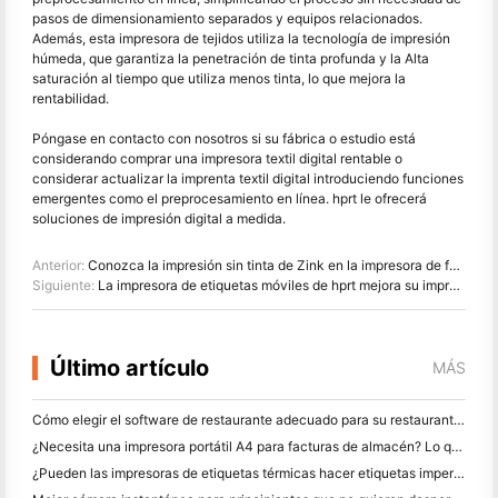
pasos de dimensionamiento separados y equipos relacionados.
Además, esta impresora de tejidos utiliza la tecnología de impresión
húmeda, que garantiza la penetración de tinta profunda y la Alta
saturación al tiempo que utiliza menos tinta, lo que mejora la
rentabilidad.
Póngase en contacto con nosotros si su fábrica o estudio está
considerando comprar una impresora textil digital rentable o
considerar actualizar la imprenta textil digital introduciendo funciones
emergentes como el preprocesamiento en línea. hprt le ofrecerá
soluciones de impresión digital a medida.
Anterior:
Conozca la impresión sin tinta de Zink en la impresora de fotos (incluido el video de demostración)
Siguiente:
La impresora de etiquetas móviles de hprt mejora su impresión de etiquetas móviles
Último artículo
MÁS
Cómo elegir el software de restaurante adecuado para su restaurante pequeño o mediano
¿Necesita una impresora portátil A4 para facturas de almacén? Lo que realmente funciona
¿Pueden las impresoras de etiquetas térmicas hacer etiquetas impermeables para productos de pequeñas empresas?