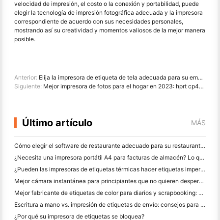
velocidad de impresión, el costo o la conexión y portabilidad, puede
elegir la tecnología de impresión fotográfica adecuada y la impresora
correspondiente de acuerdo con sus necesidades personales,
mostrando así su creatividad y momentos valiosos de la mejor manera
posible.
Anterior:
Elija la impresora de etiqueta de tela adecuada para su empresa de ropa bricolaje
Siguiente:
Mejor impresora de fotos para el hogar en 2023: hprt cp4000l
Último artículo
MÁS
Cómo elegir el software de restaurante adecuado para su restaurante pequeño o mediano
¿Necesita una impresora portátil A4 para facturas de almacén? Lo que realmente funciona
¿Pueden las impresoras de etiquetas térmicas hacer etiquetas impermeables para productos de pequeñas empresas?
Mejor cámara instantánea para principiantes que no quieren desperdiciar papel
Mejor fabricante de etiquetas de color para diarios y scrapbooking: Añadir más color a cada página
Escritura a mano vs. impresión de etiquetas de envío: consejos para las pequeñas empresas en 2026
¿Por qué su impresora de etiquetas se bloquea?