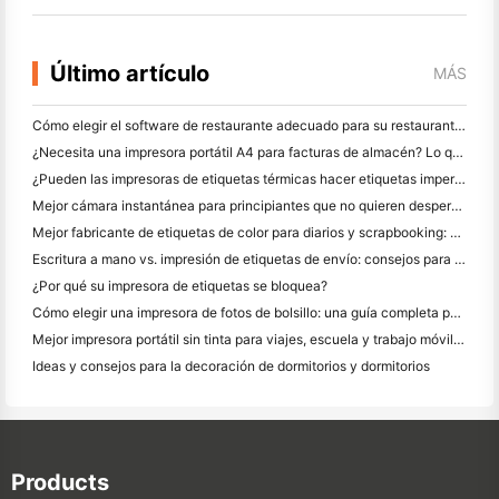
Último artículo
MÁS
Cómo elegir el software de restaurante adecuado para su restaurante pequeño o mediano
¿Necesita una impresora portátil A4 para facturas de almacén? Lo que realmente funciona
¿Pueden las impresoras de etiquetas térmicas hacer etiquetas impermeables para productos de pequeñas empresas?
Mejor cámara instantánea para principiantes que no quieren desperdiciar papel
Mejor fabricante de etiquetas de color para diarios y scrapbooking: Añadir más color a cada página
Escritura a mano vs. impresión de etiquetas de envío: consejos para las pequeñas empresas en 2026
¿Por qué su impresora de etiquetas se bloquea?
Cómo elegir una impresora de fotos de bolsillo: una guía completa para los usuarios de diario, viajes y iPhone
Mejor impresora portátil sin tinta para viajes, escuela y trabajo móvil: Hanin MT620 Pro
Ideas y consejos para la decoración de dormitorios y dormitorios
Products