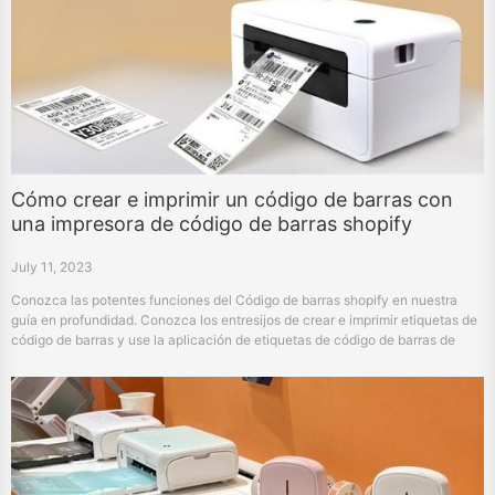
Cómo crear e imprimir un código de barras con
una impresora de código de barras shopify
July 11, 2023
Conozca las potentes funciones del Código de barras shopify en nuestra
guía en profundidad. Conozca los entresijos de crear e imprimir etiquetas de
código de barras y use la aplicación de etiquetas de código de barras de
shopify para explorar la personalización del software de vanguardia hprt y la
impresora. Utilice la herramienta de código de barras correcta para liberar el
potencial de la tienda shopify.