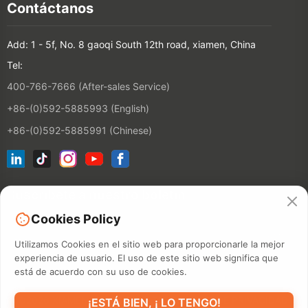
Contáctanos
Add: 1 - 5f, No. 8 gaoqi South 12th road, xiamen, China
Tel:
400-766-7666 (After-sales Service)
+86-(0)592-5885993 (English)
+86-(0)592-5885991 (Chinese)
Suscríbete a nuestro boletín
Cookies Policy
Contactos
Utilizamos Cookies en el sitio web para proporcionarle la mejor
experiencia de usuario. El uso de este sitio web significa que
está de acuerdo con su uso de cookies.
©2026 XIAMEN HANIN CO., LTD.
POLÍTICA DE PRIVACIDAD
¡ESTÁ BIEN, ¡ LO TENGO!