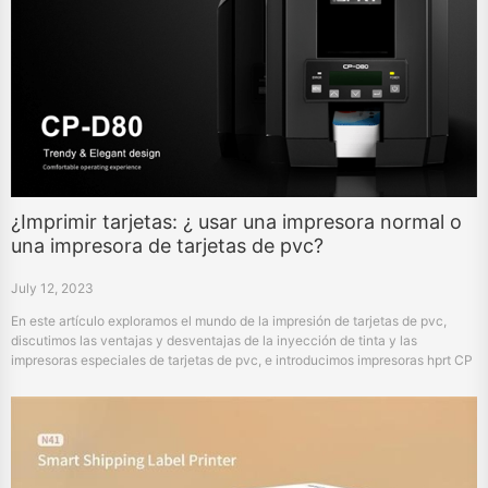
¿Imprimir tarjetas: ¿ usar una impresora normal o
una impresora de tarjetas de pvc?
July 12, 2023
En este artículo exploramos el mundo de la impresión de tarjetas de pvc,
discutimos las ventajas y desventajas de la inyección de tinta y las
impresoras especiales de tarjetas de pvc, e introducimos impresoras hprt CP
- D80 de alto rendimiento. Descubra por qué una impresora profesional
como CP - D80 es la primera opción para una tarea profesional de impresión
de tarjetas de pvc.