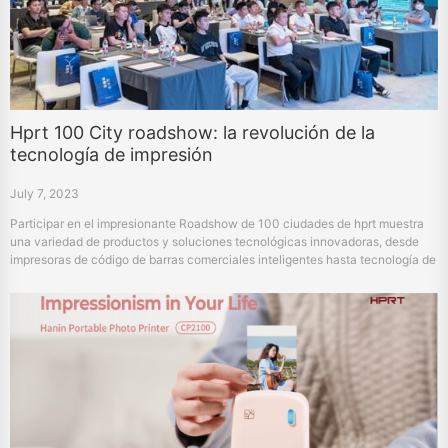
Hprt 100 City roadshow: la revolución de la
tecnología de impresión
July 7, 2023
Participar en el impresionante Roadshow de 100 ciudades de hprt muestra
una variedad de productos y soluciones tecnológicas innovadoras, desde
impresoras de código de barras comerciales inteligentes hasta tecnología de
Impresión 3D de vanguardia. La Misión de hprt es hacer que la impresión sea
más simple y hacer que la vida sea más emocionante, está impulsando
iniciativas nacionales y la transformación digital de la industria, ciudad por
Ciudad.