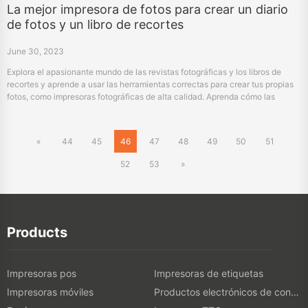
La mejor impresora de fotos para crear un diario
de fotos y un libro de recortes
June 30, 2023
Explora el apasionante mundo de las revistas fotográficas y los libros de
recortes y aprende a usar las herramientas correctas para crear tus propias
fotos, como impresoras fotográficas de alta calidad. Aprenda cómo las
impresoras fotográficas instantáneas como hprt Z1 y hprt cp4000 le ayudan
a capturar y guardar recuerdos preciosos. Además, comprender cómo las
empresas pueden aprovechar esta tendencia proporcionando servicios OEM
«
44
45
46
47
48
49
50
51
y ODM confiables a través de hprt.
52
53
»
Products
Impresoras pos
Impresoras de etiquetas
Impresoras móviles
Productos electrónicos de consumo