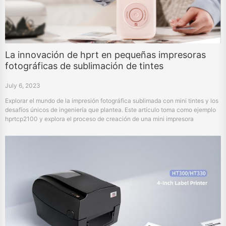
La innovación de hprt en pequeñas impresoras
fotográficas de sublimación de tintes
July 6, 2023
Explorar el mundo de la impresión fotográfica sublimada con mini tintes y los
desafíos únicos de ingeniería que plantea. Este artículo toma como ejemplo
hprtcp2100 y explora el proceso de creación de una mini impresora
fotográfica. Desvela las características que destacan en el mercado esta
impresora de bolsillo, como el control preciso de la temperatura y la
tecnología de laminación automática. El artículo también profundiza en la
persistencia de hprt en la innovación y discute posibles oportun