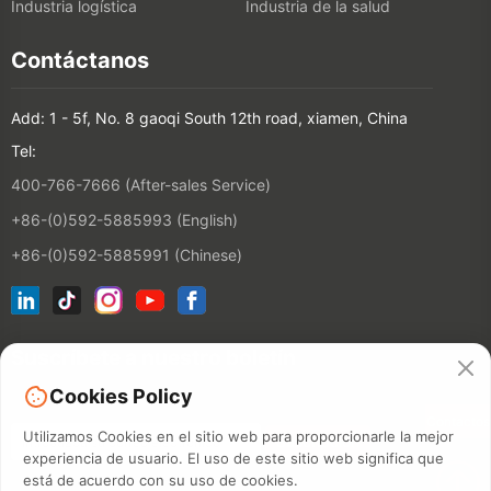
Industria logística
Industria de la salud
Contáctanos
Add: 1 - 5f, No. 8 gaoqi South 12th road, xiamen, China
Tel:
400-766-7666 (After-sales Service)
+86-(0)592-5885993 (English)
+86-(0)592-5885991 (Chinese)
Suscríbete a nuestro boletín
Cookies Policy
Contactos
Utilizamos Cookies en el sitio web para proporcionarle la mejor
experiencia de usuario. El uso de este sitio web significa que
está de acuerdo con su uso de cookies.