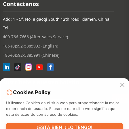
Contáctanos
Add: 1 - 5f, No. 8 gaoqi South 12th road, xiamen, China
Tel:
400-766-7666 (After-sales Service)
+86-(0)592-5885993 (English)
+86-(0)592-5885991 (Chinese)
Suscríbete a nuestro boletín
Cookies Policy
Contactos
Utilizamos Cookies en el sitio web para proporcionarle la mejor
experiencia de usuario. El uso de este sitio web significa que
está de acuerdo con su uso de cookies.
©2026 XIAMEN HANIN CO., LTD.
POLÍTICA DE PRIVACIDAD
¡ESTÁ BIEN, ¡ LO TENGO!